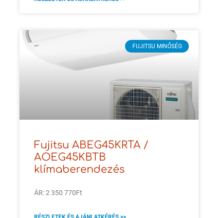
FUJITSU MINŐSÉG
Fujitsu ABEG45KRTA /
AOEG45KBTB
klímaberendezés
ÁR: 2 350 770Ft
RÉSZLETEK ÉS AJÁNLATKÉRÉS >>