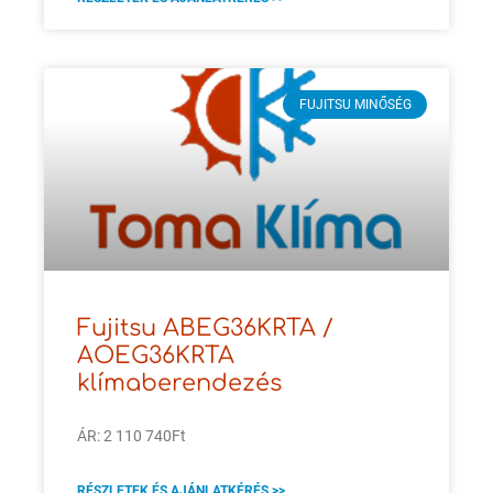
FUJITSU MINŐSÉG
Fujitsu ABEG36KRTA /
AOEG36KRTA
klímaberendezés
ÁR: 2 110 740Ft
RÉSZLETEK ÉS AJÁNLATKÉRÉS >>