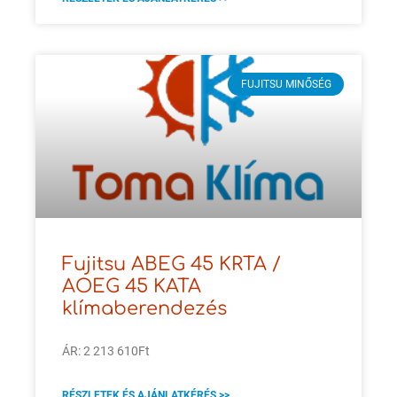
FUJITSU MINŐSÉG
Fujitsu ABEG 45 KRTA /
AOEG 45 KATA
klímaberendezés
ÁR: 2 213 610Ft
RÉSZLETEK ÉS AJÁNLATKÉRÉS >>