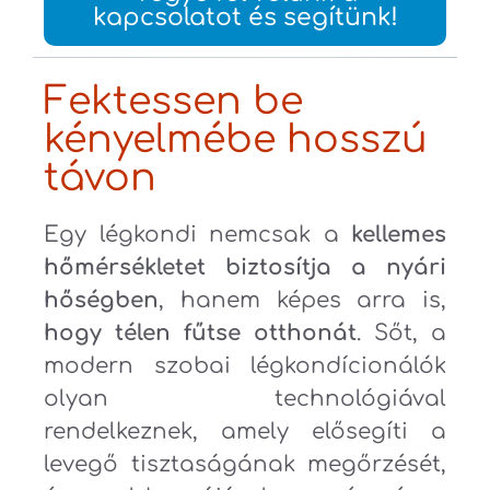
kapcsolatot és segítünk!
Fektessen be
kényelmébe hosszú
távon
Egy légkondi nemcsak a
kellemes
hőmérsékletet biztosítja a nyári
hőségben
, hanem képes arra is,
hogy télen fűtse otthonát
. Sőt, a
modern szobai légkondícionálók
olyan technológiával
rendelkeznek, amely elősegíti a
levegő tisztaságának megőrzését,