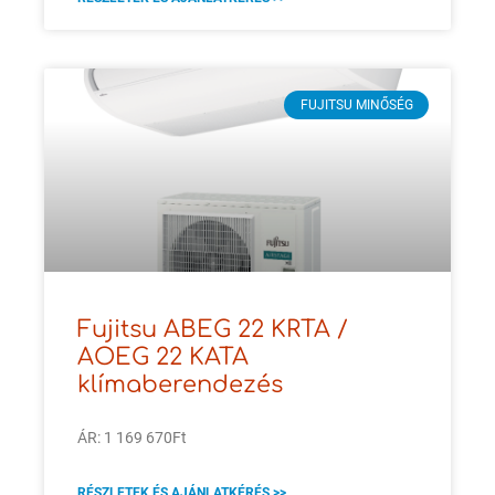
FUJITSU MINŐSÉG
Fujitsu ABEG 22 KRTA /
AOEG 22 KATA
klímaberendezés
ÁR: 1 169 670Ft
RÉSZLETEK ÉS AJÁNLATKÉRÉS >>