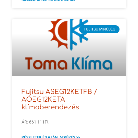
FUJITSU MINŐSÉG
Fujitsu ASEG12KETFB /
AOEG12KETA
klímaberendezés
ÁR: 661 111Ft
RÉSZLETEK ÉS AJÁNLATKÉRÉS >>