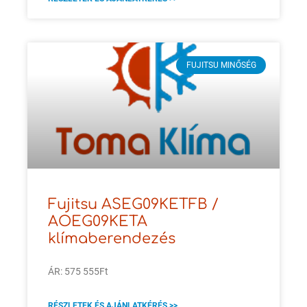
FUJITSU MINŐSÉG
Fujitsu ASEG09KETFB /
AOEG09KETA
klímaberendezés
ÁR: 575 555Ft
RÉSZLETEK ÉS AJÁNLATKÉRÉS >>