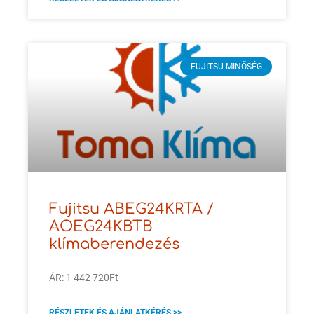
FUJITSU MINŐSÉG
Fujitsu ABEG24KRTA /
AOEG24KBTB
klímaberendezés
ÁR: 1 442 720Ft
RÉSZLETEK ÉS AJÁNLATKÉRÉS >>