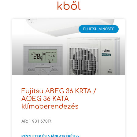
kből
FUJITSU MINŐSÉG
Fujitsu ABEG 36 KRTA /
AOEG 36 KATA
klímaberendezés
ÁR: 1 931 670Ft
RÉSZLETEK ÉS AJÁNLATKÉRÉS >>