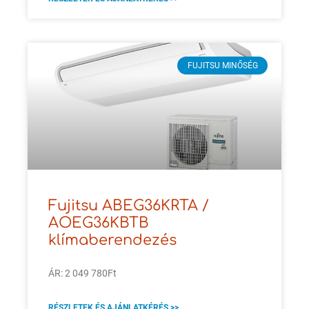
FUJITSU MINŐSÉG
Fujitsu ABEG36KRTA /
AOEG36KBTB
klímaberendezés
ÁR: 2 049 780Ft
RÉSZLETEK ÉS AJÁNLATKÉRÉS >>