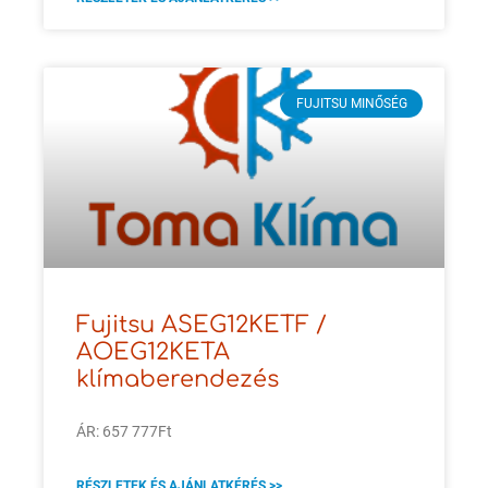
FUJITSU MINŐSÉG
Fujitsu ASEG12KETF /
AOEG12KETA
klímaberendezés
ÁR: 657 777Ft
RÉSZLETEK ÉS AJÁNLATKÉRÉS >>