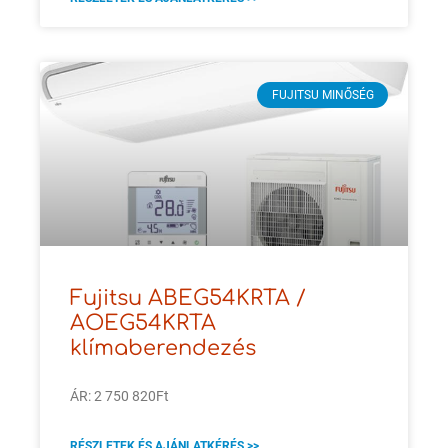
FUJITSU MINŐSÉG
Fujitsu ABEG54KRTA /
AOEG54KRTA
klímaberendezés
ÁR: 2 750 820Ft
RÉSZLETEK ÉS AJÁNLATKÉRÉS >>