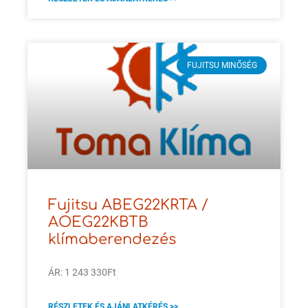
FUJITSU MINŐSÉG
Fujitsu ABEG22KRTA /
AOEG22KBTB
klímaberendezés
ÁR: 1 243 330Ft
RÉSZLETEK ÉS AJÁNLATKÉRÉS >>