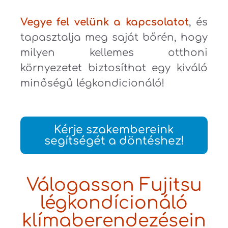
Vegye fel velünk a kapcsolatot
, és
tapasztalja meg saját bőrén, hogy
milyen kellemes otthoni
környezetet biztosíthat egy kiváló
minőségű légkondicionáló!
Kérje szakembereink
segítségét a döntéshez!
Válogasson Fujitsu
légkondícionáló
klímaberendezésein