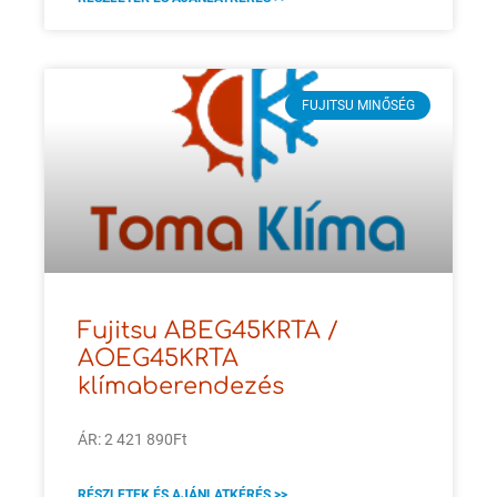
FUJITSU MINŐSÉG
Fujitsu ABEG45KRTA /
AOEG45KRTA
klímaberendezés
ÁR: 2 421 890Ft
RÉSZLETEK ÉS AJÁNLATKÉRÉS >>