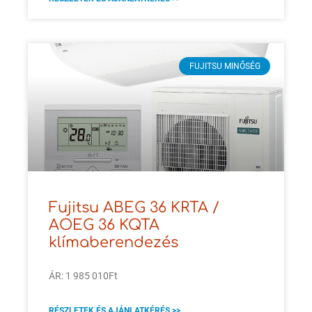
FUJITSU MINŐSÉG
Fujitsu ABEG 36 KRTA /
AOEG 36 KQTA
klímaberendezés
ÁR: 1 985 010Ft
RÉSZLETEK ÉS AJÁNLATKÉRÉS >>