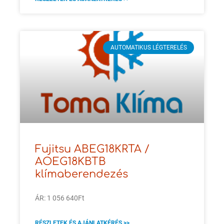
AUTOMATIKUS LÉGTERELÉS
Fujitsu ABEG18KRTA /
AOEG18KBTB
klímaberendezés
ÁR: 1 056 640Ft
RÉSZLETEK ÉS AJÁNLATKÉRÉS >>