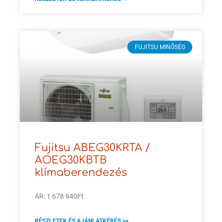
FUJITSU MINŐSÉG
Fujitsu ABEG30KRTA /
AOEG30KBTB
klímaberendezés
ÁR: 1 678 940Ft
RÉSZLETEK ÉS AJÁNLATKÉRÉS >>