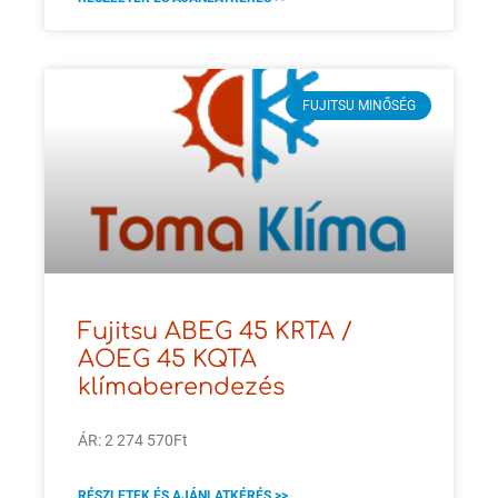
FUJITSU MINŐSÉG
Fujitsu ABEG 45 KRTA /
AOEG 45 KQTA
klímaberendezés
ÁR: 2 274 570Ft
RÉSZLETEK ÉS AJÁNLATKÉRÉS >>