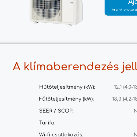
Aj
Áraink bruttó á
A klímaberendezés jel
Hűtőteljesítmény (kW):
12,1 (4,0-1
Fűtőteljesítmény (kW):
13,3 (4,2-1
SEER / SCOP:
Tarifa:
Wi-fi csatlakozás: