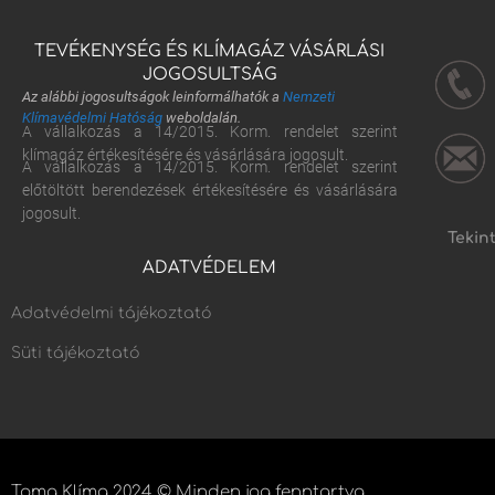
TEVÉKENYSÉG ÉS KLÍMAGÁZ VÁSÁRLÁSI
JOGOSULTSÁG
Az alábbi jogosultságok leinformálhatók a
Nemzeti
Klímavédelmi Hatóság
weboldalán.
A vállalkozás a 14/2015. Korm. rendelet szerint
klímagáz értékesítésére és vásárlására jogosult.
A vállalkozás a 14/2015. Korm. rendelet szerint
előtöltött berendezések értékesítésére és vásárlására
jogosult.
Tekin
ADATVÉDELEM
Adatvédelmi tájékoztató
Süti tájékoztató
Toma Klíma 2024 © Minden jog fenntartva