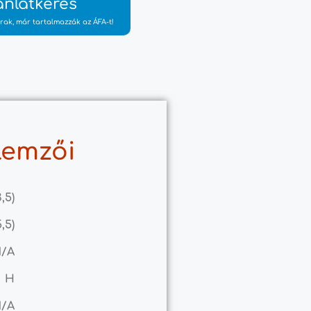
ánlatkérés
rak, már tartalmazzák az ÁFA-t!
lemzői
3,5)
5,5)
N/A
H
N/A