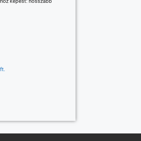
thoz képest: hosszabb
t.