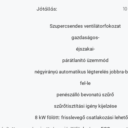
Jótállás:
10
Szupercsendes ventilátorfokozat
gazdaságos-
éjszakai-
párátlanító üzemmód
négyirányú automatikus légterelés jobbra-b
fel-le
penészálló bevonatú szűrő
szűrőtisztítási igény kijelzése
8 kW fölött: frisslevegő csatlakozási lehet