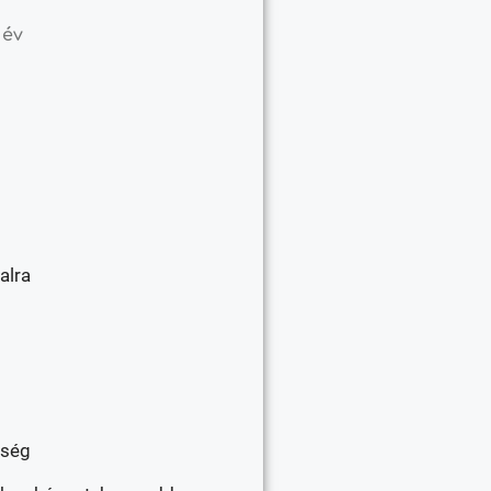
 év
alra
őség