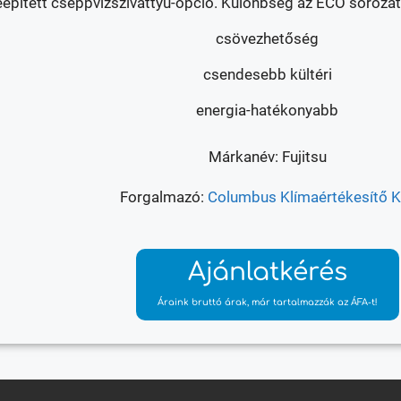
eépített cseppvízszivattyú-opció. Különbség az ECO soroza
csövezhetőség
csendesebb kültéri
energia-hatékonyabb
Márkanév: Fujitsu
Forgalmazó:
Columbus Klímaértékesítő Kf
Ajánlatkérés
Áraink bruttó árak, már tartalmazzák az ÁFA-t!