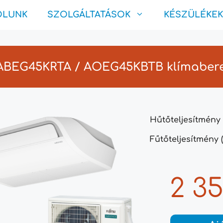
ÓLUNK
SZOLGÁLTATÁSOK
KÉSZÜLÉKEK
 ABEG45KRTA / AOEG45KBTB klímaber
Hűtőteljesítmény 
Fűtőteljesítmény (
2 3