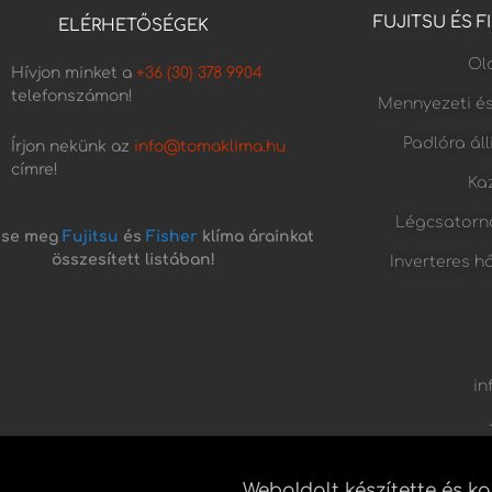
FUJITSU ÉS 
ELÉRHETŐSÉGEK
Old
Hívjon minket a
+36 (30) 378 9904
telefonszámon!
Mennyezeti é
Padlóra ál
Írjon nekünk az
info@tomaklima.hu
címre!
Kaz
Légcsatorn
tse meg
Fujitsu
és
Fisher
klíma árainkat
összesített listában!
Inverteres h
in
Weboldalt készítette és k