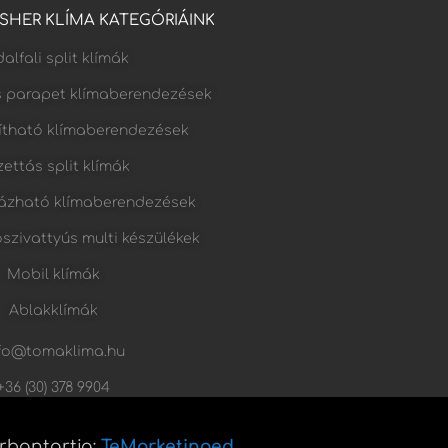
FISHER KLÍMA KATEGÓRIÁINK
alfali split klímák
s parapet klímaberendezések
lítható klímaberendezések
ettás split klímák
ázható klímaberendezések
őszivattyús multi készülékek
Mobil klímák
Ablakklímák
fo@tomaklima.hu
+36 (30) 378 9904
arbantartja:
TeMarketinged