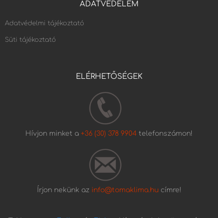
ADATVÉDELEM
Adatvédelmi tájékoztató
Süti tájékoztató
ELÉRHETŐSÉGEK
Hívjon minket a
+36 (30) 378 9904
telefonszámon!
Írjon nekünk az
info@tomaklima.hu
címre!