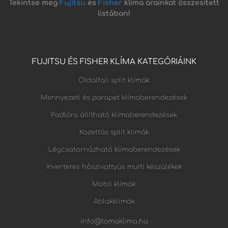
Tekintse meg
Fujitsu
és
Fisher
klíma árainkat összesített
listában!
FUJITSU ÉS FISHER KLÍMA KATEGÓRIÁINK
Oldalfali split klímák
Mennyezeti és parapet klímaberendezések
Padlóra állítható klímaberendezések
Kazettás split klímák
Légcsatornázható klímaberendezések
Inverteres hőszivattyús multi készülékek
Mobil klímák
Ablakklímák
info@tomaklima.hu