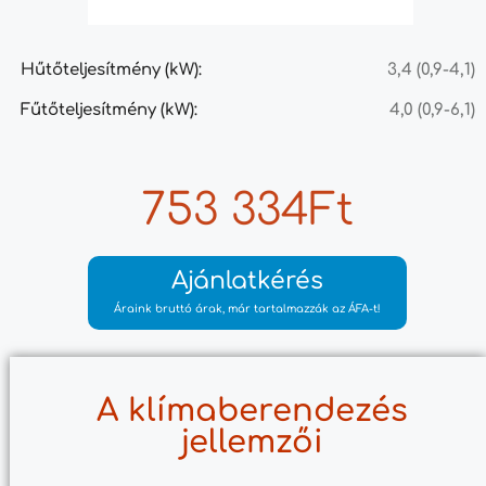
Hűtőteljesítmény (kW):
3,4 (0,9-4,1)
Fűtőteljesítmény (kW):
4,0 (0,9-6,1)
753 334Ft
Ajánlatkérés
Áraink bruttó árak, már tartalmazzák az ÁFA-t!
A klímaberendezés
jellemzői