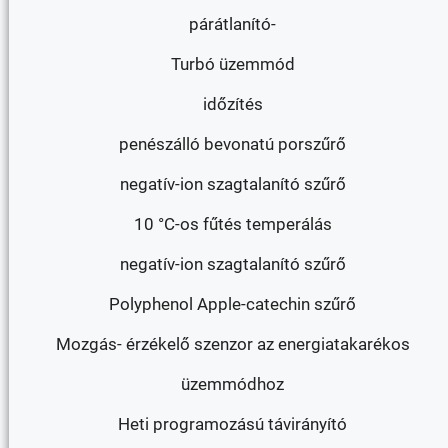
párátlanító-
Turbó üzemmód
időzítés
penészálló bevonatú porszűrő
negatív-ion szagtalanító szűrő
10 °C-os fűtés temperálás
negatív-ion szagtalanító szűrő
Polyphenol Apple-catechin szűrő
Mozgás- érzékelő szenzor az energiatakarékos
üzemmódhoz
Heti programozású távirányító