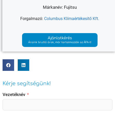
Márkanév: Fujitsu
Forgalmazó:
Columbus Klímaértékesítő Kft.
Ajánlatkérés
Áraink bruttó árak, már tartalmazzák az ÁFA-t!
Kérje segítségünk!
Vezetéknév