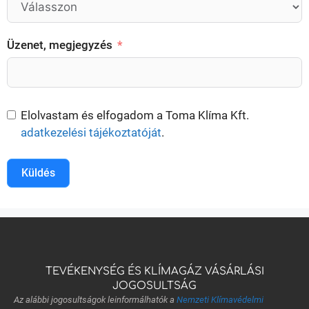
Üzenet, megjegyzés
Elolvastam és elfogadom a Toma Klíma Kft.
adatkezelési tájékoztatóját
.
Küldés
TEVÉKENYSÉG ÉS KLÍMAGÁZ VÁSÁRLÁSI
JOGOSULTSÁG
Az alábbi jogosultságok leinformálhatók a
Nemzeti Klímavédelmi