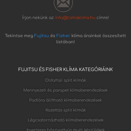
Írjon nekünk az
info@tomaklima.hu
címre!
Tekintse meg
Fujitsu
és
Fisher
klíma árainkat összesített
listában!
FUJITSU ÉS FISHER KLÍMA KATEGÓRIÁINK
Oldalfali split klímák
Mennyezeti és parapet klímaberendezések
Padlóra állítható klímaberendezések
Kazettás split klímák
Légcsatornázható klímaberendezések
Inverteres hőszivattyús multi készülékek