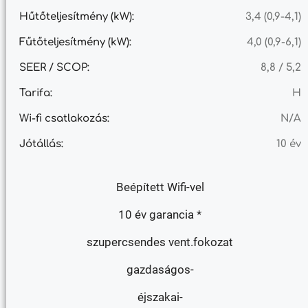
Hűtőteljesítmény (kW):
3,4 (0,9-4,1)
Fűtőteljesítmény (kW):
4,0 (0,9-6,1)
SEER / SCOP:
8,8 / 5,2
Tarifa:
H
Wi-fi csatlakozás:
N/A
Jótállás:
10 év
Beépített Wifi-vel
10 év garancia *
szupercsendes vent.fokozat
gazdaságos-
éjszakai-