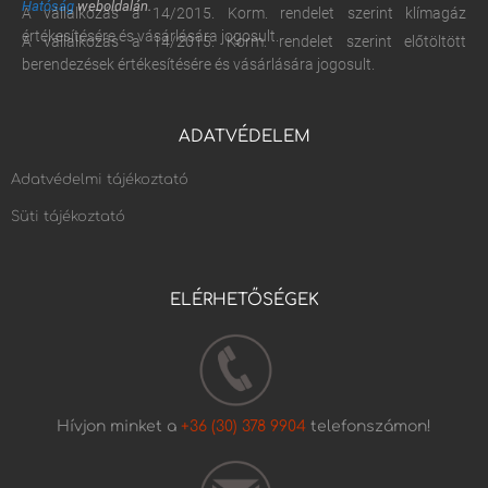
Hatóság
weboldalán.
A vállalkozás a 14/2015. Korm. rendelet szerint klímagáz
értékesítésére és vásárlására jogosult.
A vállalkozás a 14/2015. Korm. rendelet szerint előtöltött
berendezések értékesítésére és vásárlására jogosult.
ADATVÉDELEM
Adatvédelmi tájékoztató
Süti tájékoztató
ELÉRHETŐSÉGEK
Hívjon minket a
+36 (30) 378 9904
telefonszámon!