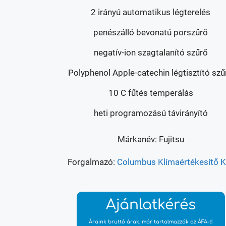
2 irányú automatikus légterelés
penészálló bevonatú porszűrő
negatív-ion szagtalanító szűrő
Polyphenol Apple-catechin légtisztító szű
10 C fűtés temperálás
heti programozású távirányító
Márkanév: Fujitsu
Forgalmazó:
Columbus Klímaértékesítő Kf
Ajánlatkérés
Áraink bruttó árak, már tartalmazzák az ÁFA-t!