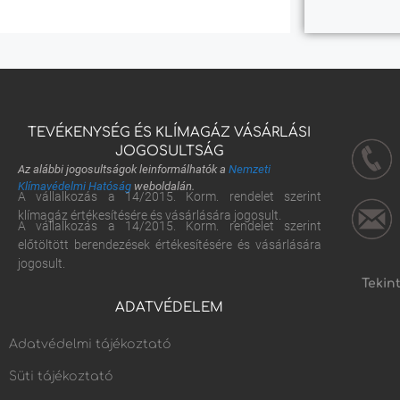
TEVÉKENYSÉG ÉS KLÍMAGÁZ VÁSÁRLÁSI
JOGOSULTSÁG
Az alábbi jogosultságok leinformálhatók a
Nemzeti
Klímavédelmi Hatóság
weboldalán.
A vállalkozás a 14/2015. Korm. rendelet szerint
klímagáz értékesítésére és vásárlására jogosult.
A vállalkozás a 14/2015. Korm. rendelet szerint
előtöltött berendezések értékesítésére és vásárlására
jogosult.
Tekin
ADATVÉDELEM
Adatvédelmi tájékoztató
Süti tájékoztató