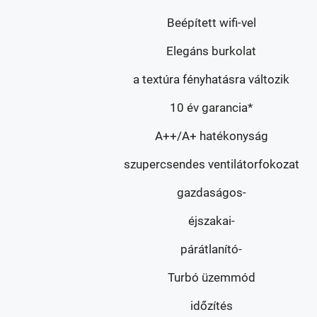
Beépített wifi-vel
Elegáns burkolat
a textúra fényhatásra változik
10 év garancia*
A++/A+ hatékonyság
szupercsendes ventilátorfokozat
gazdaságos-
éjszakai-
párátlanító-
Turbó üzemmód
időzítés