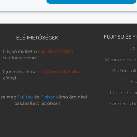
FUJITSU ÉS 
ELÉRHETŐSÉGEK
Old
Hívjon minket a
+36 (30) 378 9904
telefonszámon!
Mennyezeti é
Padlóra ál
Írjon nekünk az
info@tomaklima.hu
címre!
Kaz
Légcsatorn
tse meg
Fujitsu
és
Fisher
klíma árainkat
összesített listában!
Inverteres h