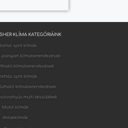
FISHER KLÍMA KATEGÓRIÁINK
alfali split klímák
s parapet klímaberendezések
lítható klímaberendezések
ettás split klímák
ázható klímaberendezések
őszivattyús multi készülékek
Mobil klímák
Ablakklímák