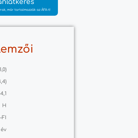
ánlatkérés
rak, már tartalmazzák az ÁFA-t!
lemzői
3,0)
3,4)
 4,1
H
-FI
 év