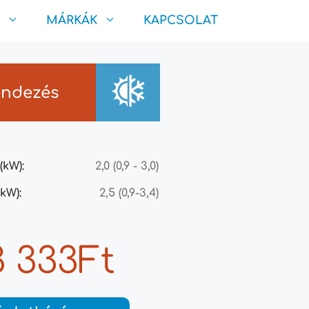
MÁRKÁK
KAPCSOLAT
endezés
(kW):
2,0 (0,9 - 3,0)
kW):
2,5 (0,9-3,4)
 333Ft