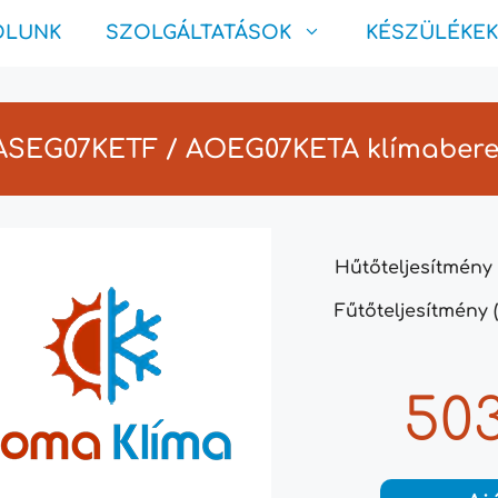
ÓLUNK
SZOLGÁLTATÁSOK
KÉSZÜLÉKEK
 ASEG07KETF / AOEG07KETA klímaber
Hűtőteljesítmény 
Fűtőteljesítmény (
503