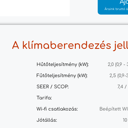
Aj
Áraink bruttó á
A klímaberendezés jel
Hűtőteljesítmény (kW):
2,0 (0,9 - 
Fűtőteljesítmény (kW):
2,5 (0,9-
SEER / SCOP:
7,4 /
Tarifa:
Wi-fi csatlakozás:
Beépített WI
Jótállás:
10