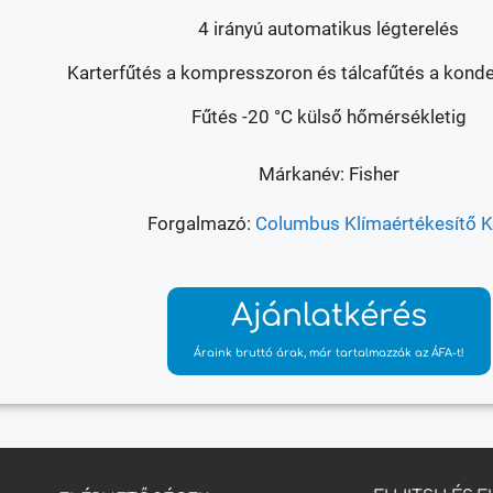
4 irányú automatikus légterelés
Karterfűtés a kompresszoron és tálcafűtés a konde
Fűtés -20 °C külső hőmérsékletig
Márkanév: Fisher
Forgalmazó:
Columbus Klímaértékesítő Kf
Ajánlatkérés
Áraink bruttó árak, már tartalmazzák az ÁFA-t!