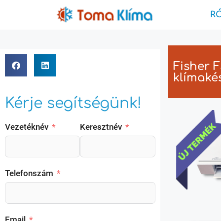
R
Fisher 
klímaké
Kérje segítségünk!
Vezetéknév
Keresztnév
Telefonszám
Email