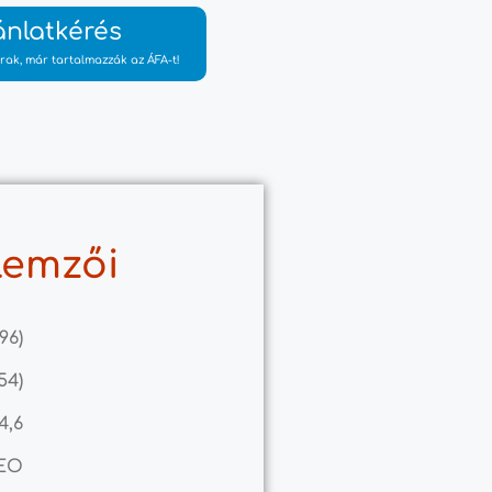
ánlatkérés
rak, már tartalmazzák az ÁFA-t!
lemzői
,96)
54)
4,6
GEO