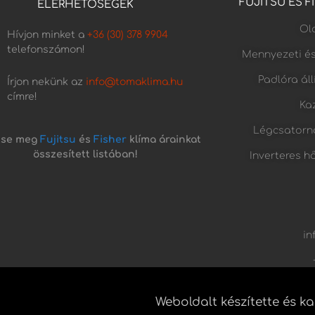
FUJITSU ÉS 
ELÉRHETŐSÉGEK
Old
Hívjon minket a
+36 (30) 378 9904
telefonszámon!
Mennyezeti é
Padlóra ál
Írjon nekünk az
info@tomaklima.hu
címre!
Kaz
Légcsatorn
tse meg
Fujitsu
és
Fisher
klíma árainkat
összesített listában!
Inverteres h
in
Weboldalt készítette és k