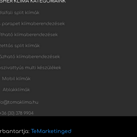
FISHER KLÍMA KATEGÓRIÁINK
alfali split klímák
s parapet klímaberendezések
lítható klímaberendezések
ettás split klímák
ázható klímaberendezések
őszivattyús multi készülékek
Mobil klímák
Ablakklímák
fo@tomaklima.hu
+36 (30) 378 9904
arbantartja:
TeMarketinged