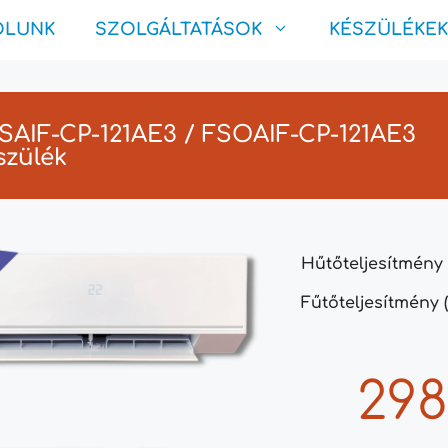
ÓLUNK
SZOLGÁLTATÁSOK
KÉSZÜLÉKEK
FSAIF-CP-121AE3 / FSOAIF-CP-121AE3
szülék
Hűtőteljesítmény 
Fűtőteljesítmény (
298