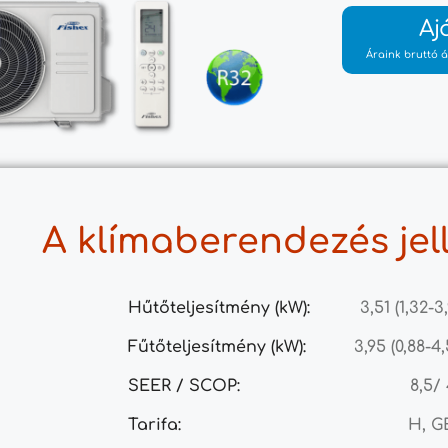
Aj
Áraink bruttó á
A klímaberendezés jel
Hűtőteljesítmény (kW):
3,51 (1,32-3
Fűtőteljesítmény (kW):
3,95 (0,88-4,
SEER / SCOP:
8,5/ 
Tarifa:
H, 