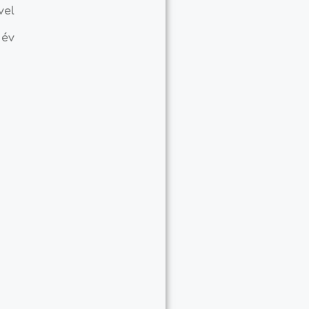
vel
 év