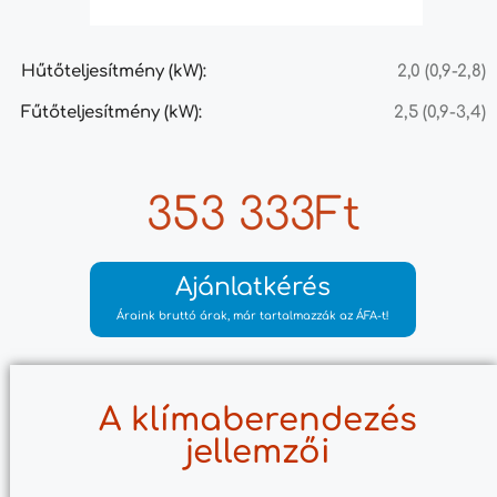
Hűtőteljesítmény (kW):
2,0 (0,9-2,8)
Fűtőteljesítmény (kW):
2,5 (0,9-3,4)
353 333Ft
Ajánlatkérés
Áraink bruttó árak, már tartalmazzák az ÁFA-t!
A klímaberendezés
jellemzői