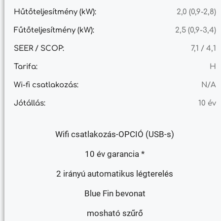
Hűtőteljesítmény (kW):
2,0 (0,9-2,8)
Fűtőteljesítmény (kW):
2,5 (0,9-3,4)
SEER / SCOP:
7,1 / 4,1
Tarifa:
H
Wi-fi csatlakozás:
N/A
Jótállás:
10 év
Wifi csatlakozás-OPCIÓ (USB-s)
10 év garancia *
2 irányú automatikus légterelés
Blue Fin bevonat
mosható szűrő