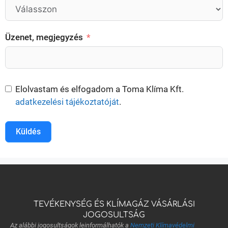
Üzenet, megjegyzés
Elolvastam és elfogadom a Toma Klíma Kft.
adatkezelési tájékoztatóját
.
Küldés
TEVÉKENYSÉG ÉS KLÍMAGÁZ VÁSÁRLÁSI
JOGOSULTSÁG
Az alábbi jogosultságok leinformálhatók a
Nemzeti Klímavédelmi