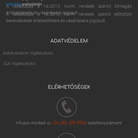
Hatóság
weboldalán.
A vállalkozás a 14/2015. Korm. rendelet szerint klímagáz
értékesítésére és vásárlására jogosult.
A vállalkozás a 14/2015. Korm. rendelet szerint előtöltött
berendezések értékesítésére és vásárlására jogosult.
ADATVÉDELEM
Adatvédelmi tájékoztató
Süti tájékoztató
ELÉRHETŐSÉGEK
Hívjon minket a
+36 (30) 378 9904
telefonszámon!