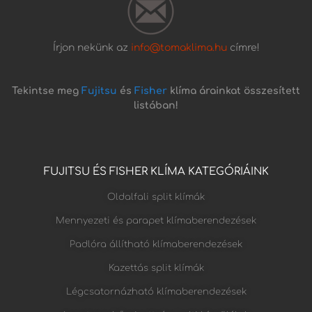
Írjon nekünk az
info@tomaklima.hu
címre!
Tekintse meg
Fujitsu
és
Fisher
klíma árainkat összesített
listában!
FUJITSU ÉS FISHER KLÍMA KATEGÓRIÁINK
Oldalfali split klímák
Mennyezeti és parapet klímaberendezések
Padlóra állítható klímaberendezések
Kazettás split klímák
Légcsatornázható klímaberendezések