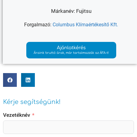
Márkanév: Fujitsu
Forgalmazó:
Columbus Klímaértékesítő Kft.
Ajánlatkérés
Áraink bruttó árak, már tartalmazzák az ÁFA-t!
Kérje segítségünk!
Vezetéknév