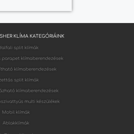
FISHER KLÍMA KATEGÓRIÁINK
alfali split klímák
s parapet klímaberendezések
lítható klímaberendezések
ettás split klímák
ázható klímaberendezések
őszivattyús multi készülékek
Mobil klímák
Ablakklímák