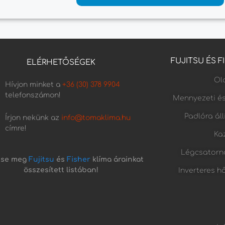
FUJITSU ÉS 
ELÉRHETŐSÉGEK
Old
Hívjon minket a
+36 (30) 378 9904
telefonszámon!
Mennyezeti é
Padlóra ál
Írjon nekünk az
info@tomaklima.hu
címre!
Kaz
Légcsatorn
tse meg
Fujitsu
és
Fisher
klíma árainkat
összesített listában!
Inverteres h