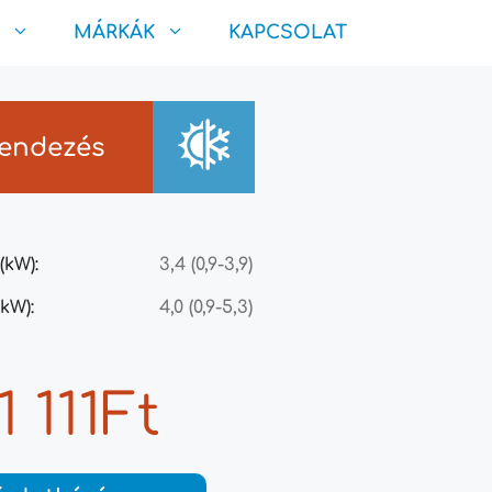
MÁRKÁK
KAPCSOLAT
rendezés
(kW):
3,4 (0,9-3,9)
kW):
4,0 (0,9-5,3)
1 111Ft