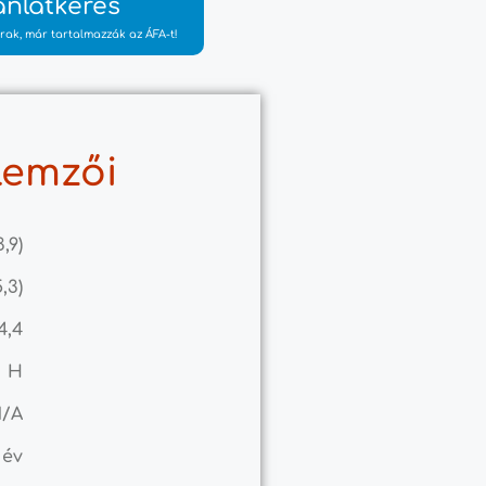
ánlatkérés
rak, már tartalmazzák az ÁFA-t!
lemzői
3,9)
5,3)
 4,4
H
N/A
 év