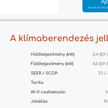
Aj
Áraink bruttó á
A klímaberendezés jel
Hűtőteljesítmény (kW):
3,4 (0,9-
Fűtőteljesítmény (kW):
4,0 (0,9-
SEER / SCOP:
7,3 /
Tarifa:
Wi-fi csatlakozás:
Jótállás:
10