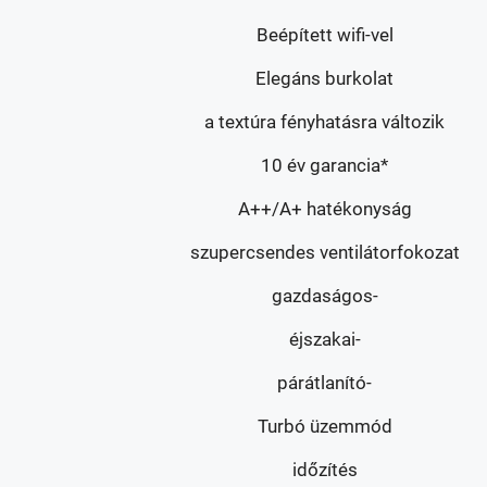
Beépített wifi-vel
Elegáns burkolat
a textúra fényhatásra változik
10 év garancia*
A++/A+ hatékonyság
szupercsendes ventilátorfokozat
gazdaságos-
éjszakai-
párátlanító-
Turbó üzemmód
időzítés