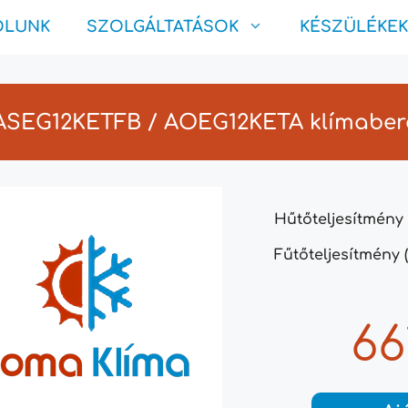
ÓLUNK
SZOLGÁLTATÁSOK
KÉSZÜLÉKEK
 ASEG12KETFB / AOEG12KETA klímabe
Hűtőteljesítmény 
Fűtőteljesítmény (
66