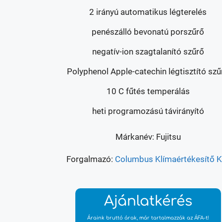
2 irányú automatikus légterelés
penészálló bevonatú porszűrő
negatív-ion szagtalanító szűrő
Polyphenol Apple-catechin légtisztító szű
10 C fűtés temperálás
heti programozású távirányító
Márkanév: Fujitsu
Forgalmazó:
Columbus Klímaértékesítő Kf
Ajánlatkérés
Áraink bruttó árak, már tartalmazzák az ÁFA-t!