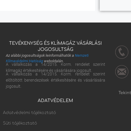
TEVÉKENYSÉG ÉS KLÍMAGÁZ VÁSÁRLÁSI
JOGOSULTSÁG
Az alábbi jogosultságok leinformálhatók a
Nemzeti
Klímavédelmi Hatóság
weboldalán.
A vállalkozás a 14/2015. Korm. rendelet szerint
klímagáz értékesítésére és vásárlására jogosult.
A vállalkozás a 14/2015. Korm. rendelet szerint
előtöltött berendezések értékesítésére és vásárlására
jogosult.
Tekin
ADATVÉDELEM
Adatvédelmi tájékoztató
Süti tájékoztató