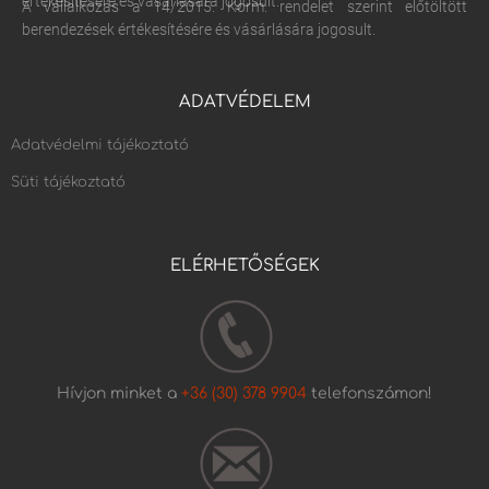
értékesítésére és vásárlására jogosult.
A vállalkozás a 14/2015. Korm. rendelet szerint előtöltött
berendezések értékesítésére és vásárlására jogosult.
ADATVÉDELEM
Adatvédelmi tájékoztató
Süti tájékoztató
ELÉRHETŐSÉGEK
Hívjon minket a
+36 (30) 378 9904
telefonszámon!