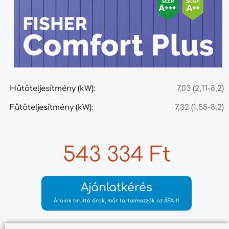
Hűtőteljesítmény (kW):
7,03 (2,11-8,2)
Fűtőteljesítmény (kW):
7,32 (1,55-8,2)
543 334 Ft
Ajánlatkérés
Áraink bruttó árak, már tartalmazzák az ÁFA-t!