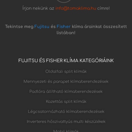
Írjon nekünk az
info@tomaklima.hu
címre!
Tekintse meg
Fujitsu
és
Fisher
klíma árainkat összesített
listában!
FUJITSU ÉS FISHER KLÍMA KATEGÓRIÁINK
Oldalfali split klímák
Mennyezeti és parapet klímaberendezések
Padlóra állítható klímaberendezések
Kazettás split klímák
Légcsatornázható klímaberendezések
Inverteres hőszivattyús multi készülékek
Mobil klímák