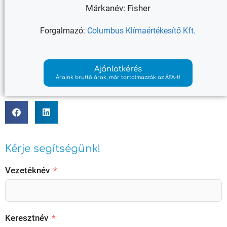
Márkanév: Fisher
Forgalmazó:
Columbus Klímaértékesítő Kft.
Ajánlatkérés
Áraink bruttó árak, már tartalmazzák az ÁFA-t!
Kérje segítségünk!
Vezetéknév
Keresztnév