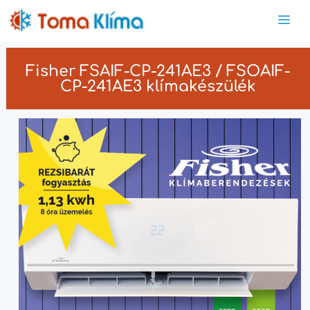
Fisher FSAIF-CP-241AE3 / FSOAIF-
CP-241AE3 klímakészülék