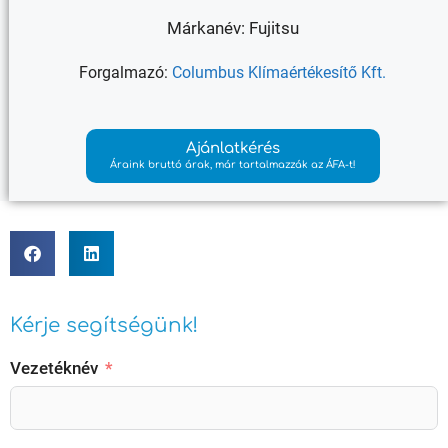
Márkanév: Fujitsu
Forgalmazó:
Columbus Klímaértékesítő Kft.
Ajánlatkérés
Áraink bruttó árak, már tartalmazzák az ÁFA-t!
Kérje segítségünk!
Vezetéknév