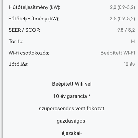
Hűtőteljesítmény (kW):
2,0 (0,9-3,2)
Fűtőteljesítmény (kW):
2,5 (0,9-5,2)
SEER / SCOP:
9,8 / 5,2
Tarifa:
H
Wi-fi csatlakozás:
Beépített WI-FI
Jótállás:
10 év
Beépített Wifi-vel
10 év garancia *
szupercsendes vent.fokozat
gazdaságos-
éjszakai-