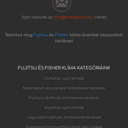
Írjon nekünk az
info@tomaklima.hu
címre!
Tekintse meg
Fujitsu
és
Fisher
klíma árainkat összesített
listában!
FUJITSU ÉS FISHER KLÍMA KATEGÓRIÁINK
Oldalfali split klímák
Mennyezeti és parapet klímaberendezések
Padlóra állítható klímaberendezések
Kazettás split klímák
Légcsatornázható klímaberendezések
Inverteres hőszivattyús multi készülékek