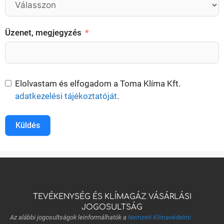
Üzenet, megjegyzés
Elolvastam és elfogadom a Toma Klíma Kft.
adatkezelési tájékoztatóját
.
Küldés
TEVÉKENYSÉG ÉS KLÍMAGÁZ VÁSÁRLÁSI
JOGOSULTSÁG
Az alábbi jogosultságok leinformálhatók a
Nemzeti Klímavédelmi