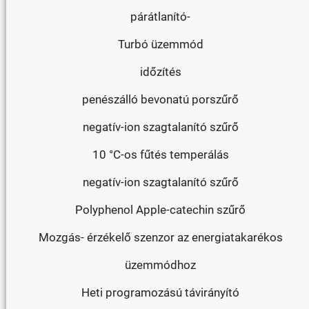
párátlanító-
Turbó üzemmód
időzítés
penészálló bevonatú porszűrő
negatív-ion szagtalanító szűrő
10 °C-os fűtés temperálás
negatív-ion szagtalanító szűrő
Polyphenol Apple-catechin szűrő
Mozgás- érzékelő szenzor az energiatakarékos
üzemmódhoz
Heti programozású távirányító