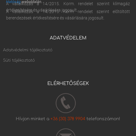
Hatóság
weboldalán.
A vállalkozás a 14/2015. Korm. rendelet szerint klímagáz
értékesítésére és vásárlására jogosult.
A vállalkozás a 14/2015. Korm. rendelet szerint előtöltött
berendezések értékesítésére és vásárlására jogosult.
ADATVÉDELEM
Adatvédelmi tájékoztató
Süti tájékoztató
ELÉRHETŐSÉGEK
Hívjon minket a
+36 (30) 378 9904
telefonszámon!