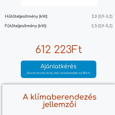
Hűtőteljesítmény (kW):
2,0 (0,9-3,2)
Fűtőteljesítmény (kW):
2,5 (0,9-5,2)
612 223Ft
Ajánlatkérés
Áraink bruttó árak, már tartalmazzák az ÁFA-t!
A klímaberendezés
jellemzői