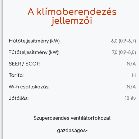
A klímaberendezés
jellemzői
Hűtőteljesítmény (kW):
6,0 (0,9-6,7)
Fűtőteljesítmény (kW):
7,0 (0,9-8,0)
SEER / SCOP:
N/A
Tarifa:
H
Wi-fi csatlakozás:
N/A
Jótállás:
10 év
Szupercsendes ventilátorfokozat
gazdaságos-