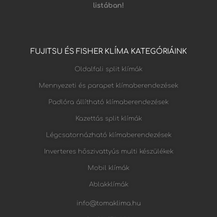
listában!
FUJITSU ÉS FISHER KLÍMA KATEGÓRIÁINK
Oldalfali split klímák
Mennyezeti és parapet klímaberendezések
Padlóra állítható klímaberendezések
Kazettás split klímák
Légcsatornázható klímaberendezések
Inverteres hőszivattyús multi készülékek
Mobil klímák
Ablakklímák
info@tomaklima.hu