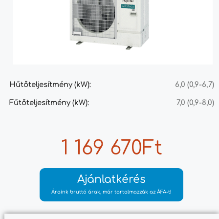
Hűtőteljesítmény (kW):
6,0 (0,9-6,7)
Fűtőteljesítmény (kW):
7,0 (0,9-8,0)
1 169 670Ft
Ajánlatkérés
Áraink bruttó árak, már tartalmazzák az ÁFA-t!