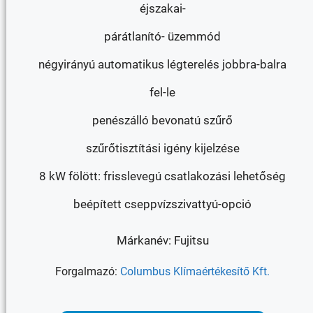
éjszakai-
párátlanító- üzemmód
négyirányú automatikus légterelés jobbra-balra
fel-le
penészálló bevonatú szűrő
szűrőtisztítási igény kijelzése
8 kW fölött: frisslevegú csatlakozási lehetőség
beépített cseppvízszivattyú-opció
Márkanév: Fujitsu
Forgalmazó:
Columbus Klímaértékesítő Kft.