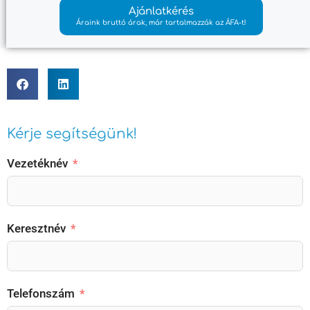
Ajánlatkérés
Áraink bruttó árak, már tartalmazzák az ÁFA-t!
Kérje segítségünk!
Vezetéknév
Keresztnév
Telefonszám