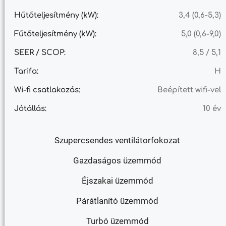
Hűtőteljesítmény (kW):
3,4 (0,6-5,3)
Fűtőteljesítmény (kW):
5,0 (0,6-9,0)
SEER / SCOP:
8,5 / 5,1
Tarifa:
H
Wi-fi csatlakozás:
Beépített wifi-vel
Jótállás:
10 év
Szupercsendes ventilátorfokozat
Gazdaságos üzemmód
Éjszakai üzemmód
Párátlanító üzemmód
Turbó üzemmód