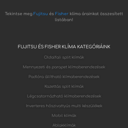
Tekintse meg
Fujitsu
és
Fisher
klíma árainkat összesített
listában!
FUJITSU ÉS FISHER KLÍMA KATEGÓRIÁINK
Oldalfali split klímák
Mennyezeti és parapet klímaberendezések
Padlóra állítható klímaberendezések
Kazettás split klímák
Légcsatornázható klímaberendezések
Inverteres hőszivattyús multi készülékek
Mobil klímák
Ablakklímák