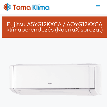
Fujitsu ASYG12KXCA / AOYG12KXCA
klímaberendezés (NocriaX sorozat)