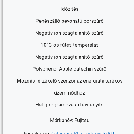
Időzítés
Penészálló bevonatú porszűrő
Negatív-ion szagtalanító szűrő
10°C-os fűtés temperálás
Negatív-ion szagtalanító szűrő
Polyphenol Apple-catechin szűrő
Mozgás- érzékelő szenzor az energiatakarékos
üzemmódhoz
Heti programozású távirányító
Márkanév: Fujitsu
Forgalmazó:
Columbus Klímaértékesítő Kft.