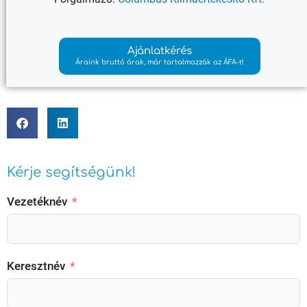
Ajánlatkérés
Áraink bruttó árak, már tartalmazzák az ÁFA-t!
Kérje segítségünk!
Vezetéknév
Keresztnév