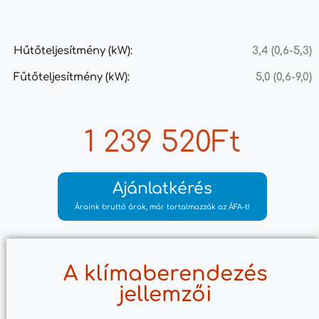
Hűtőteljesítmény (kW):
3,4 (0,6-5,3)
Fűtőteljesítmény (kW):
5,0 (0,6-9,0)
1 239 520Ft
Ajánlatkérés
Áraink bruttó árak, már tartalmazzák az ÁFA-t!
A klímaberendezés
jellemzői