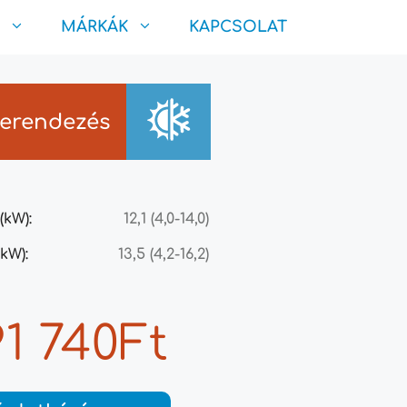
MÁRKÁK
KAPCSOLAT
berendezés
(kW):
12,1 (4,0-14,0)
kW):
13,5 (4,2-16,2)
91 740Ft