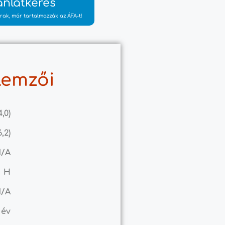
ánlatkérés
rak, már tartalmazzák az ÁFA-t!
lemzői
4,0)
6,2)
N/A
H
N/A
 év