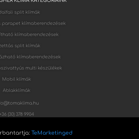
FISHER KLÍMA KATEGÓRIÁINK
alfali split klímák
s parapet klímaberendezések
lítható klímaberendezések
ettás split klímák
ázható klímaberendezések
őszivattyús multi készülékek
Mobil klímák
Ablakklímák
fo@tomaklima.hu
+36 (30) 378 9904
arbantartja:
TeMarketinged