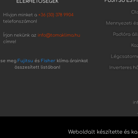
FUJITSU ÉS 
ELÉRHETŐSÉGEK
Old
Hívjon minket a
+36 (30) 378 9904
telefonszámon!
Mennyezeti é
Padlóra ál
Írjon nekünk az
info@tomaklima.hu
címre!
Kaz
Légcsatorn
tse meg
Fujitsu
és
Fisher
klíma árainkat
összesített listában!
Inverteres h
in
Weboldalt készítette és k