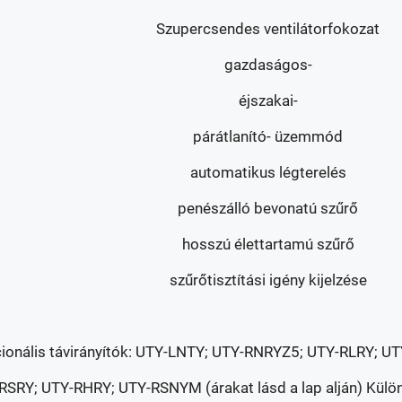
Szupercsendes ventilátorfokozat
gazdaságos-
éjszakai-
párátlanító- üzemmód
automatikus légterelés
penészálló bevonatú szűrő
hosszú élettartamú szűrő
szűrőtisztítási igény kijelzése
ionális távirányítók: UTY-LNTY; UTY-RNRYZ5; UTY-RLRY;
RSRY; UTY-RHRY; UTY-RSNYM (árakat lásd a lap alján) Kül