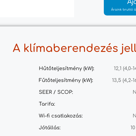
Aj
Áraink bruttó á
A klímaberendezés jel
Hűtőteljesítmény (kW):
12,1 (4,0-1
Fűtőteljesítmény (kW):
13,5 (4,2-1
SEER / SCOP:
Tarifa:
Wi-fi csatlakozás:
Jótállás:
10