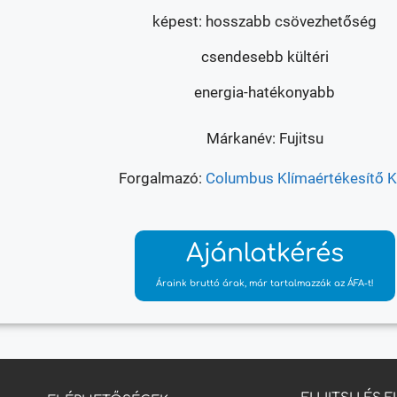
képest: hosszabb csövezhetőség
csendesebb kültéri
energia-hatékonyabb
Márkanév: Fujitsu
Forgalmazó:
Columbus Klímaértékesítő Kf
Ajánlatkérés
Áraink bruttó árak, már tartalmazzák az ÁFA-t!