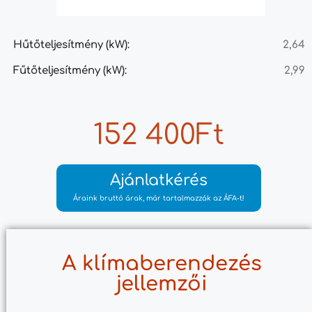
Hűtőteljesítmény (kW):
2,64
Fűtőteljesítmény (kW):
2,99
152 400Ft
Ajánlatkérés
Áraink bruttó árak, már tartalmazzák az ÁFA-t!
A klímaberendezés
jellemzői