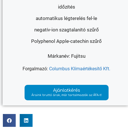
időzítés
automatikus légterelés fel-le
negatív-ion szagtalanító szűrő
Polyphenol Apple-catechin szűrő
Márkanév: Fujitsu
Forgalmazó:
Columbus Klímaértékesítő Kft.
Ajánlatkérés
Áraink bruttó árak, már tartalmazzák az ÁFA-t!