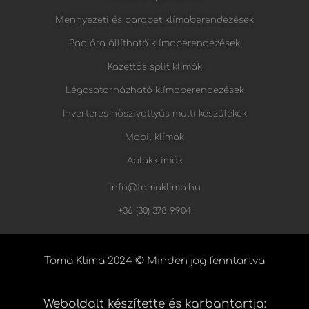
Mennyezeti és parapet klímaberendezések
Padlóra állítható klímaberendezések
Kazettás split klímák
Légcsatornázható klímaberendezések
Inverteres hőszivattyús multi készülékek
Mobil klímák
Ablakklímák
info@tomaklima.hu
+36 (30) 378 9904
Toma Klíma 2024 © Minden jog fenntartva
Weboldalt készítette és karbantartja: