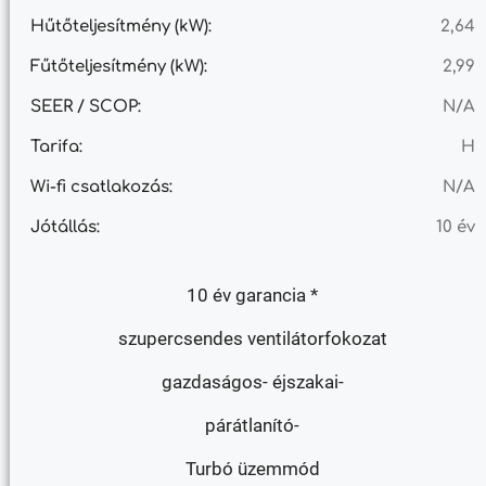
Hűtőteljesítmény (kW):
2,64
Fűtőteljesítmény (kW):
2,99
SEER / SCOP:
N/A
Tarifa:
H
Wi-fi csatlakozás:
N/A
Jótállás:
10 év
10 év garancia *
szupercsendes ventilátorfokozat
gazdaságos- éjszakai-
párátlanító-
Turbó üzemmód