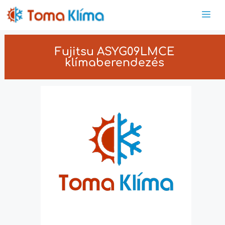
Fujitsu ASYG09LMCE
klímaberendezés