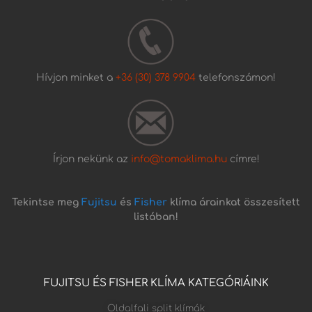
Hívjon minket a
+36 (30) 378 9904
telefonszámon!
Írjon nekünk az
info@tomaklima.hu
címre!
Tekintse meg
Fujitsu
és
Fisher
klíma árainkat összesített
listában!
FUJITSU ÉS FISHER KLÍMA KATEGÓRIÁINK
Oldalfali split klímák