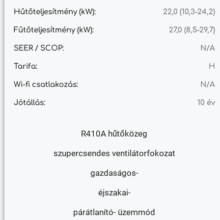
Hűtőteljesítmény (kW):
22,0 (10,3-24,2)
Fűtőteljesítmény (kW):
27,0 (8,5-29,7)
SEER / SCOP:
N/A
Tarifa:
H
Wi-fi csatlakozás:
N/A
Jótállás:
10 év
R410A hűtőközeg
szupercsendes ventilátorfokozat
gazdaságos-
éjszakai-
párátlanító- üzemmód