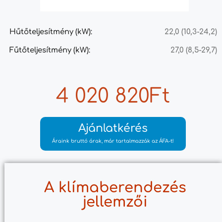
Hűtőteljesítmény (kW):
22,0 (10,3-24,2)
Fűtőteljesítmény (kW):
27,0 (8,5-29,7)
4 020 820Ft
Ajánlatkérés
Áraink bruttó árak, már tartalmazzák az ÁFA-t!
A klímaberendezés
jellemzői