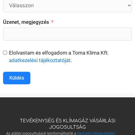
Üzenet, megjegyzés
Elolvastam és elfogadom a Toma Klíma Kft.
adatkezelési tájékoztatóját
.
Küldés
TEVÉKENYSÉG ÉS KLÍMAGÁZ VÁSÁRLÁSI
JOGOSULTSÁG
Az alábbi jogosultságok leinformálhatók a
Nemzeti Klímavédelmi