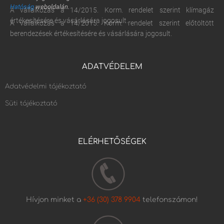
Hatóság
weboldalán.
A vállalkozás a 14/2015. Korm. rendelet szerint klímagáz
értékesítésére és vásárlására jogosult.
A vállalkozás a 14/2015. Korm. rendelet szerint előtöltött
berendezések értékesítésére és vásárlására jogosult.
ADATVÉDELEM
Adatvédelmi tájékoztató
Süti tájékoztató
ELÉRHETŐSÉGEK
Hívjon minket a
+36 (30) 378 9904
telefonszámon!