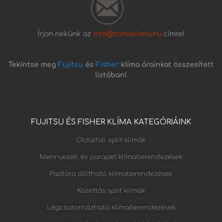
Írjon nekünk az
info@tomaklima.hu
címre!
Tekintse meg
Fujitsu
és
Fisher
klíma árainkat összesített
listában!
FUJITSU ÉS FISHER KLÍMA KATEGÓRIÁINK
Oldalfali split klímák
Mennyezeti és parapet klímaberendezések
Padlóra állítható klímaberendezések
Kazettás split klímák
Légcsatornázható klímaberendezések