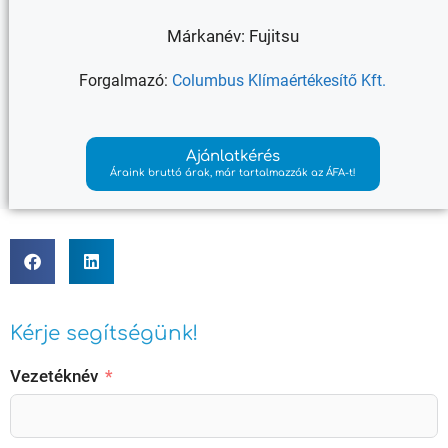
Márkanév: Fujitsu
Forgalmazó:
Columbus Klímaértékesítő Kft.
Ajánlatkérés
Áraink bruttó árak, már tartalmazzák az ÁFA-t!
Kérje segítségünk!
Vezetéknév