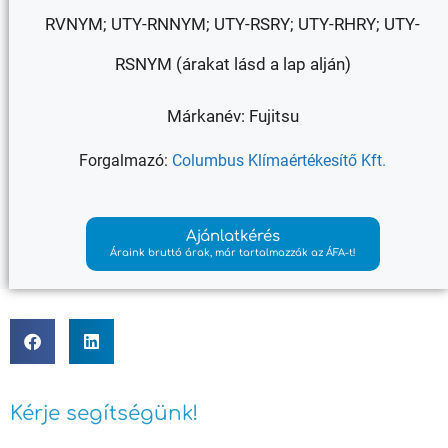
RVNYM; UTY-RNNYM; UTY-RSRY; UTY-RHRY; UTY-
RSNYM (árakat lásd a lap alján)
Márkanév: Fujitsu
Forgalmazó:
Columbus Klímaértékesítő Kft.
Ajánlatkérés
Áraink bruttó árak, már tartalmazzák az ÁFA-t!
Kérje segítségünk!