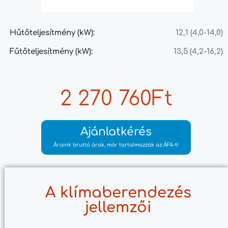
Hűtőteljesítmény (kW):
12,1 (4,0-14,0)
Fűtőteljesítmény (kW):
13,5 (4,2-16,2)
2 270 760Ft
Ajánlatkérés
Áraink bruttó árak, már tartalmazzák az ÁFA-t!
A klímaberendezés
jellemzői