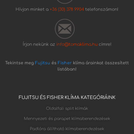
Hívjon minket a
+36 (30) 378 9904
telefonszámon!
Írjon nekünk az
info@tomaklima.hu
címre!
Tekintse meg
Fujitsu
és
Fisher
klíma árainkat összesített
listában!
FUJITSU ÉS FISHER KLÍMA KATEGÓRIÁINK
Oldalfali split klímák
Mennyezeti és parapet klímaberendezések
Padlóra állítható klímaberendezések