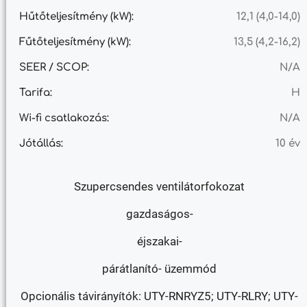
Hűtőteljesítmény (kW):
12,1 (4,0-14,0)
Fűtőteljesítmény (kW):
13,5 (4,2-16,2)
SEER / SCOP:
N/A
Tarifa:
H
Wi-fi csatlakozás:
N/A
Jótállás:
10 év
Szupercsendes ventilátorfokozat
gazdaságos-
éjszakai-
párátlanító- üzemmód
Opcionális távirányítók: UTY-RNRYZ5; UTY-RLRY; UTY-