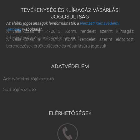
TEVÉKENYSÉG ÉS KLÍMAGÁZ VÁSÁRLÁSI
JOGOSULTSÁG
Az alábbi jogosultságok leinformálhatók a
Nemzeti Klímavédelmi
Hatóság
weboldalán.
A vállalkozás a 14/2015. Korm. rendelet szerint klímagáz
értékesítésére és vásárlására jogosult.
A vállalkozás a 14/2015. Korm. rendelet szerint előtöltött
berendezések értékesítésére és vásárlására jogosult.
ADATVÉDELEM
Adatvédelmi tájékoztató
Süti tájékoztató
ELÉRHETŐSÉGEK