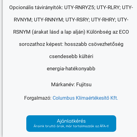
Opcionális távirányítók: UTY-RNRYZ5; UTY-RLRY; UTY-
RVNYM; UTY-RNNYM; UTY-RSRY; UTY-RHRY; UTY-
RSNYM (árakat lásd a lap alján) Különbség az ECO
sorozathoz képest: hosszabb csövezhetőség
csendesebb kültéri
energia-hatékonyabb
Márkanév: Fujitsu
Forgalmazó:
Columbus Klímaértékesítő Kft.
Ajánlatkérés
Áraink bruttó árak, már tartalmazzák az ÁFA-t!