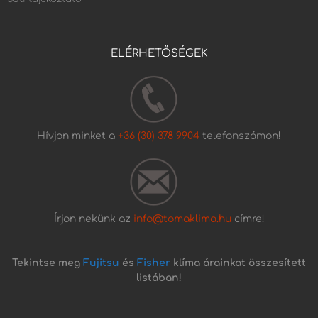
ELÉRHETŐSÉGEK
Hívjon minket a
+36 (30) 378 9904
telefonszámon!
Írjon nekünk az
info@tomaklima.hu
címre!
Tekintse meg
Fujitsu
és
Fisher
klíma árainkat összesített
listában!