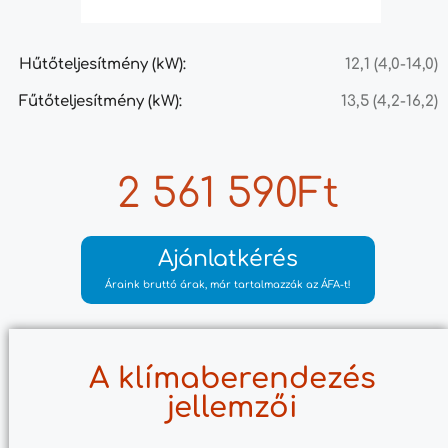
Hűtőteljesítmény (kW):
12,1 (4,0-14,0)
Fűtőteljesítmény (kW):
13,5 (4,2-16,2)
2 561 590Ft
Ajánlatkérés
Áraink bruttó árak, már tartalmazzák az ÁFA-t!
A klímaberendezés
jellemzői