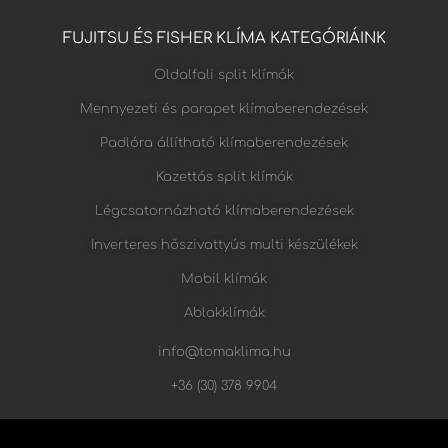
FUJITSU ÉS FISHER KLÍMA KATEGÓRIÁINK
Oldalfali split klímák
Mennyezeti és parapet klímaberendezések
Padlóra állítható klímaberendezések
Kazettás split klímák
Légcsatornázható klímaberendezések
Inverteres hőszivattyús multi készülékek
Mobil klímák
Ablakklímák
info@tomaklima.hu
+36 (30) 378 9904