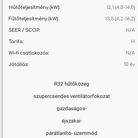
Hűtőteljesítmény (kW):
12,1 (4,0-14,0)
Fűtőteljesítmény (kW):
13,5 (4,2-16,2)
SEER / SCOP:
N/A
Tarifa:
H
Wi-fi csatlakozás:
N/A
Jótállás:
10 év
R32 hűtőközeg
szupercsendes ventilátorfokozat
gazdaságos-
éjszakai-
párátlanító- üzemmód