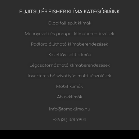
FUJITSU ÉS FISHER KLÍMA KATEGÓRIÁINK
Oldalfali split klímák
Mennyezeti és parapet klímaberendezések
Padlóra állítható klímaberendezések
Kazettás split klímák
Légcsatornázható klímaberendezések
Inverteres hőszivattyús multi készülékek
Mobil klímák
Ablakklímák
info@tomaklima.hu
+36 (30) 378 9904