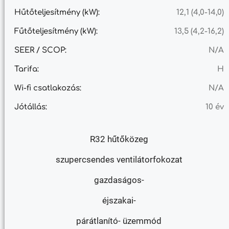
Hűtőteljesítmény (kW):
12,1 (4,0-14,0)
Fűtőteljesítmény (kW):
13,5 (4,2-16,2)
SEER / SCOP:
N/A
Tarifa:
H
Wi-fi csatlakozás:
N/A
Jótállás:
10 év
R32 hűtőközeg
szupercsendes ventilátorfokozat
gazdaságos-
éjszakai-
párátlanító- üzemmód