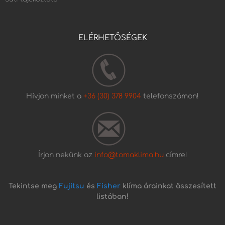
ELÉRHETŐSÉGEK
Hívjon minket a
+36 (30) 378 9904
telefonszámon!
Írjon nekünk az
info@tomaklima.hu
címre!
Tekintse meg
Fujitsu
és
Fisher
klíma árainkat összesített
listában!