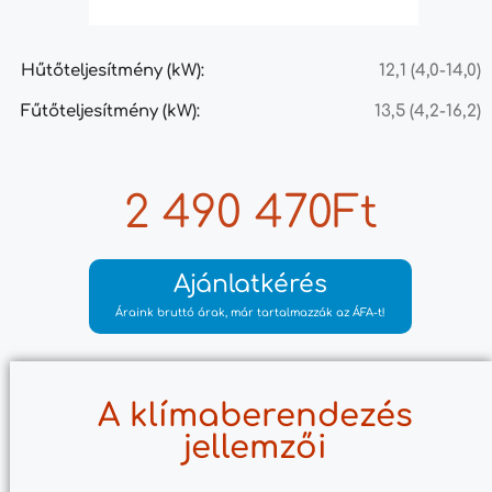
Hűtőteljesítmény (kW):
12,1 (4,0-14,0)
Fűtőteljesítmény (kW):
13,5 (4,2-16,2)
2 490 470Ft
Ajánlatkérés
Áraink bruttó árak, már tartalmazzák az ÁFA-t!
A klímaberendezés
jellemzői