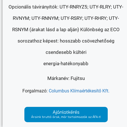
Opcionális távirányítók: UTY-RNRYZ5; UTY-RLRY; UTY-
RVNYM; UTY-RNNYM; UTY-RSRY; UTY-RHRY; UTY-
RSNYM (árakat lásd a lap alján) Különbség az ECO
sorozathoz képest: hosszabb csövezhetőség
csendesebb kültéri
energia-hatékonyabb
Márkanév: Fujitsu
Forgalmazó:
Columbus Klímaértékesítő Kft.
Ajánlatkérés
Áraink bruttó árak, már tartalmazzák az ÁFA-t!