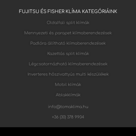
FUJITSU ÉS FISHER KLÍMA KATEGÓRIÁINK
Oldalfali split klímák
Mennyezeti és parapet klímaberendezések
Padlóra állítható klímaberendezések
Kazettás split klímák
Légcsatornázható klímaberendezések
Inverteres hőszivattyús multi készülékek
Mobil klímák
Ablakklímák
info@tomaklima.hu
+36 (30) 378 9904