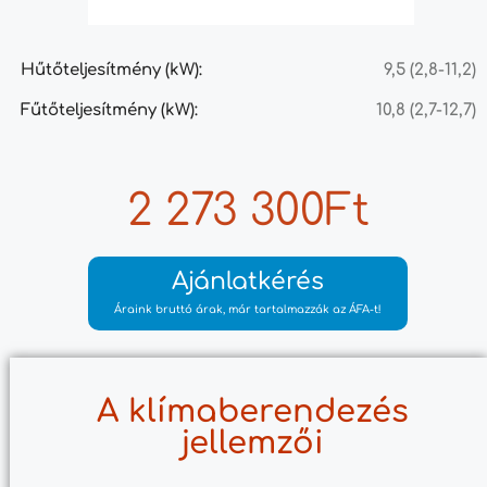
Hűtőteljesítmény (kW):
9,5 (2,8-11,2)
Fűtőteljesítmény (kW):
10,8 (2,7-12,7)
2 273 300Ft
Ajánlatkérés
Áraink bruttó árak, már tartalmazzák az ÁFA-t!
A klímaberendezés
jellemzői