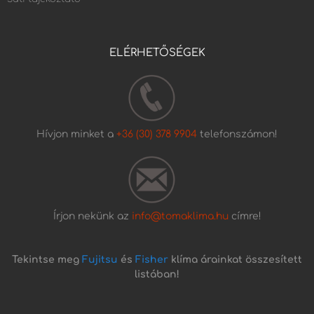
ELÉRHETŐSÉGEK
Hívjon minket a
+36 (30) 378 9904
telefonszámon!
Írjon nekünk az
info@tomaklima.hu
címre!
Tekintse meg
Fujitsu
és
Fisher
klíma árainkat összesített
listában!