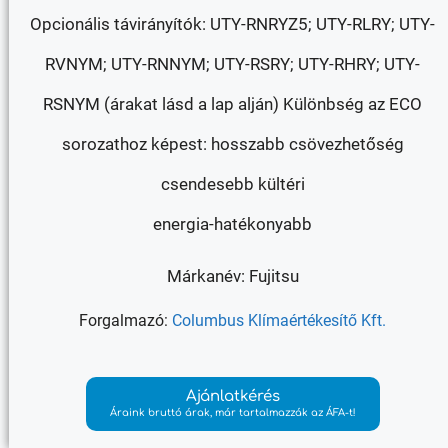
Opcionális távirányítók: UTY-RNRYZ5; UTY-RLRY; UTY-
RVNYM; UTY-RNNYM; UTY-RSRY; UTY-RHRY; UTY-
RSNYM (árakat lásd a lap alján) Különbség az ECO
sorozathoz képest: hosszabb csövezhetőség
csendesebb kültéri
energia-hatékonyabb
Márkanév: Fujitsu
Forgalmazó:
Columbus Klímaértékesítő Kft.
Ajánlatkérés
Áraink bruttó árak, már tartalmazzák az ÁFA-t!