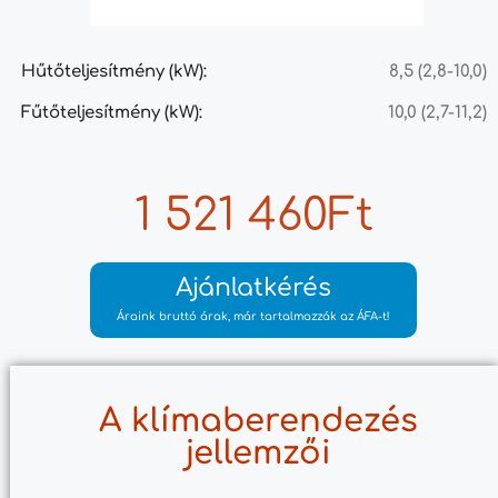
Hűtőteljesítmény (kW):
8,5 (2,8-10,0)
Fűtőteljesítmény (kW):
10,0 (2,7-11,2)
1 521 460Ft
Ajánlatkérés
Áraink bruttó árak, már tartalmazzák az ÁFA-t!
A klímaberendezés
jellemzői