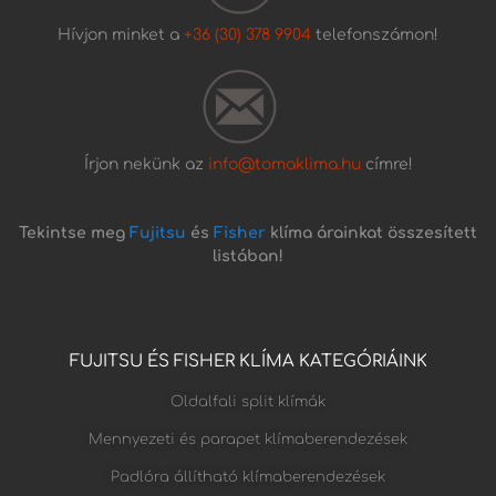
Hívjon minket a
+36 (30) 378 9904
telefonszámon!
Írjon nekünk az
info@tomaklima.hu
címre!
Tekintse meg
Fujitsu
és
Fisher
klíma árainkat összesített
listában!
FUJITSU ÉS FISHER KLÍMA KATEGÓRIÁINK
Oldalfali split klímák
Mennyezeti és parapet klímaberendezések
Padlóra állítható klímaberendezések