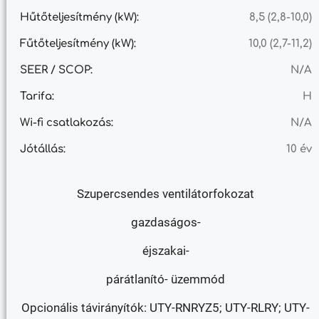
Hűtőteljesítmény (kW):
8,5 (2,8-10,0)
Fűtőteljesítmény (kW):
10,0 (2,7-11,2)
SEER / SCOP:
N/A
Tarifa:
H
Wi-fi csatlakozás:
N/A
Jótállás:
10 év
Szupercsendes ventilátorfokozat
gazdaságos-
éjszakai-
párátlanító- üzemmód
Opcionális távirányítók: UTY-RNRYZ5; UTY-RLRY; UTY-