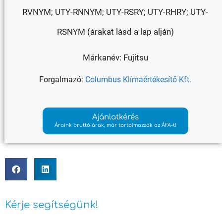
RVNYM; UTY-RNNYM; UTY-RSRY; UTY-RHRY; UTY-
RSNYM (árakat lásd a lap alján)
Márkanév: Fujitsu
Forgalmazó:
Columbus Klímaértékesítő Kft.
Ajánlatkérés
Áraink bruttó árak, már tartalmazzák az ÁFA-t!
Kérje segítségünk!