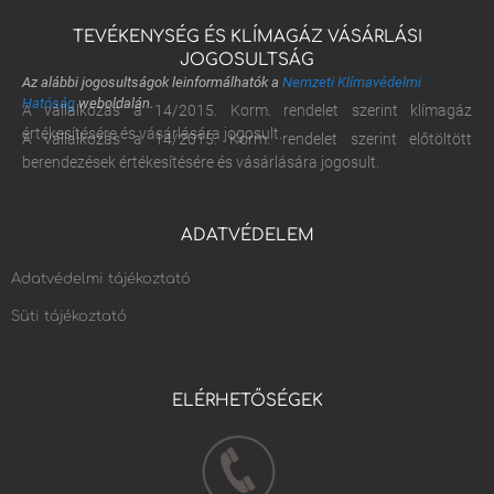
TEVÉKENYSÉG ÉS KLÍMAGÁZ VÁSÁRLÁSI
JOGOSULTSÁG
Az alábbi jogosultságok leinformálhatók a
Nemzeti Klímavédelmi
Hatóság
weboldalán.
A vállalkozás a 14/2015. Korm. rendelet szerint klímagáz
értékesítésére és vásárlására jogosult.
A vállalkozás a 14/2015. Korm. rendelet szerint előtöltött
berendezések értékesítésére és vásárlására jogosult.
ADATVÉDELEM
Adatvédelmi tájékoztató
Süti tájékoztató
ELÉRHETŐSÉGEK