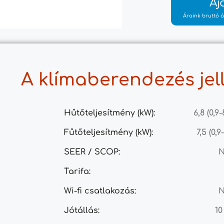
Aj
Áraink bruttó á
A klímaberendezés jel
Hűtőteljesítmény (kW):
6,8 (0,9-
Fűtőteljesítmény (kW):
7,5 (0,9-
SEER / SCOP:
Tarifa:
Wi-fi csatlakozás:
Jótállás:
10