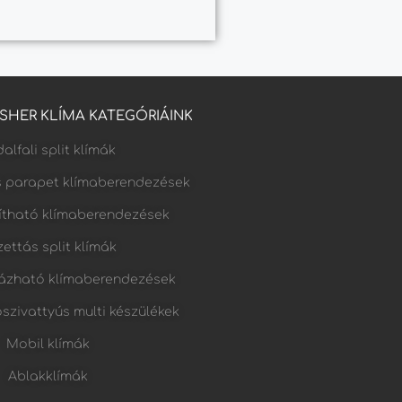
FISHER KLÍMA KATEGÓRIÁINK
alfali split klímák
s parapet klímaberendezések
lítható klímaberendezések
ettás split klímák
ázható klímaberendezések
őszivattyús multi készülékek
Mobil klímák
Ablakklímák