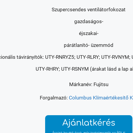
Szupercsendes ventilátorfokozat
gazdaságos-
éjszakai-
párátlanító- üzemmód
ionális távirányítók: UTY-RNRYZ5; UTY-RLRY; UTY-RVNYM
UTY-RHRY; UTY-RSNYM (árakat lásd a lap al
Márkanév: Fujitsu
Forgalmazó:
Columbus Klímaértékesítő Kf
Ajánlatkérés
Áraink bruttó árak, már tartalmazzák az ÁFA-t!