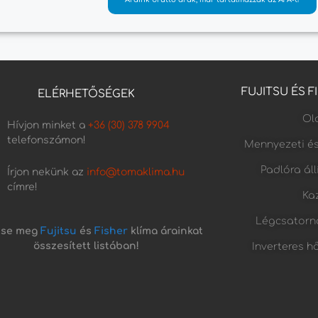
FUJITSU ÉS 
ELÉRHETŐSÉGEK
Old
Hívjon minket a
+36 (30) 378 9904
telefonszámon!
Mennyezeti é
Padlóra ál
Írjon nekünk az
info@tomaklima.hu
címre!
Kaz
Légcsatorn
tse meg
Fujitsu
és
Fisher
klíma árainkat
összesített listában!
Inverteres h