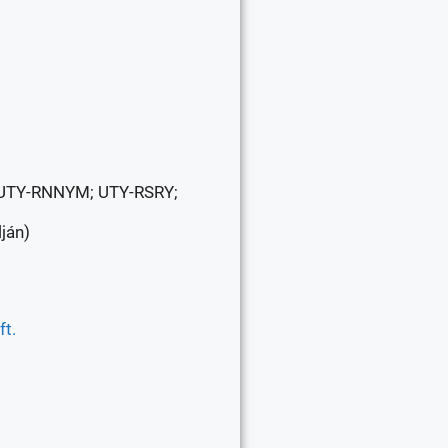
; UTY-RNNYM; UTY-RSRY;
ján)
t.