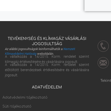
TEVÉKENYSÉG ÉS KLÍMAGÁZ VÁSÁRLÁSI
JOGOSULTSÁG
Az alábbi jogosultságok leinformálhatók a
Nemzeti
Klímavédelmi Hatóság
weboldalán.
A vállalkozás a 14/2015. Korm. rendelet szerint
klímagáz értékesítésére és vásárlására jogosult.
A vállalkozás a 14/2015. Korm. rendelet szerint
előtöltött berendezések értékesítésére és vásárlására
jogosult.
Tekin
ADATVÉDELEM
Adatvédelmi tájékoztató
Süti tájékoztató