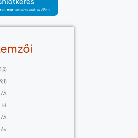
ánlatkérés
rak, már tartalmazzák az ÁFA-t!
lemzői
8,0)
9,1)
N/A
H
N/A
 év