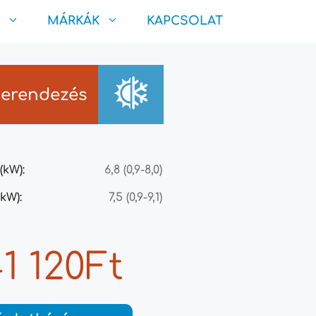
MÁRKÁK
KAPCSOLAT
berendezés
(kW):
6,8 (0,9-8,0)
kW):
7,5 (0,9-9,1)
41 120Ft