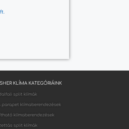
t.
FISHER KLÍMA KATEGÓRIÁINK
alfali split klímák
s parapet klímaberendezések
lítható klímaberendezések
ettás split klímák