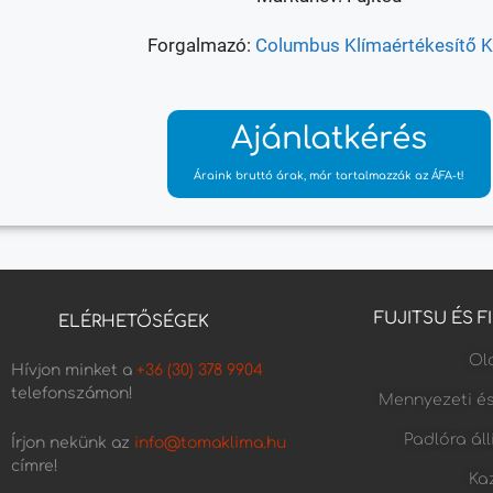
Forgalmazó:
Columbus Klímaértékesítő Kf
Ajánlatkérés
Áraink bruttó árak, már tartalmazzák az ÁFA-t!
FUJITSU ÉS 
ELÉRHETŐSÉGEK
Old
Hívjon minket a
+36 (30) 378 9904
telefonszámon!
Mennyezeti é
Padlóra ál
Írjon nekünk az
info@tomaklima.hu
címre!
Kaz