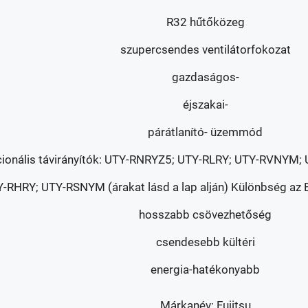
R32 hűtőközeg
szupercsendes ventilátorfokozat
gazdaságos-
éjszakai-
párátlanító- üzemmód
ionális távirányítók: UTY-RNRYZ5; UTY-RLRY; UTY-RVNYM
-RHRY; UTY-RSNYM (árakat lásd a lap alján) Különbség az 
hosszabb csövezhetőség
csendesebb kültéri
energia-hatékonyabb
Márkanév: Fujitsu