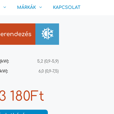
MÁRKÁK
KAPCSOLAT
berendezés
(kW):
5,2 (0,9-5,9)
kW):
6,0 (0,9-7,5)
13 180Ft