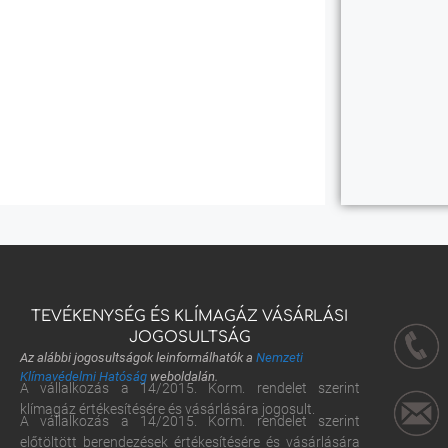
TEVÉKENYSÉG ÉS KLÍMAGÁZ VÁSÁRLÁSI
JOGOSULTSÁG
Az alábbi jogosultságok leinformálhatók a
Nemzeti
Klímavédelmi Hatóság
weboldalán.
A vállalkozás a 14/2015. Korm. rendelet szerint
klímagáz értékesítésére és vásárlására jogosult.
A vállalkozás a 14/2015. Korm. rendelet szerint
előtöltött berendezések értékesítésére és vásárlására