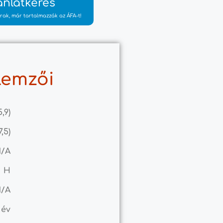
ánlatkérés
rak, már tartalmazzák az ÁFA-t!
lemzői
5,9)
7,5)
N/A
H
N/A
 év