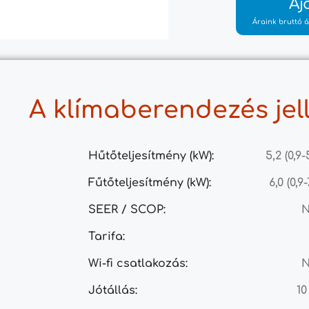
Aj
Áraink bruttó á
A klímaberendezés jel
Hűtőteljesítmény (kW):
5,2 (0,9-
Fűtőteljesítmény (kW):
6,0 (0,9-
SEER / SCOP:
Tarifa:
Wi-fi csatlakozás:
Jótállás:
10