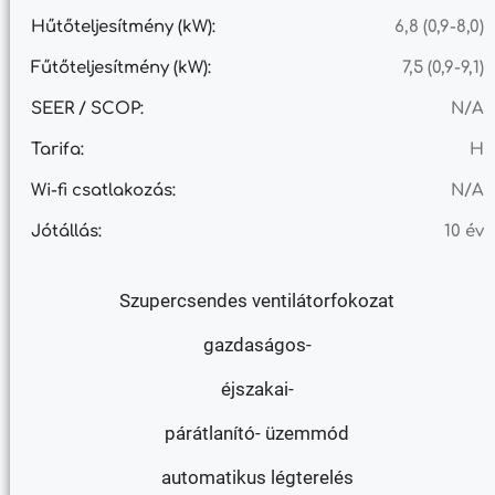
Hűtőteljesítmény (kW):
6,8 (0,9-8,0)
Fűtőteljesítmény (kW):
7,5 (0,9-9,1)
SEER / SCOP:
N/A
Tarifa:
H
Wi-fi csatlakozás:
N/A
Jótállás:
10 év
Szupercsendes ventilátorfokozat
gazdaságos-
éjszakai-
párátlanító- üzemmód
automatikus légterelés